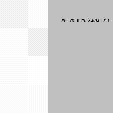
תוספת להפעלה (בתוספת תשלום): משקפי vr המתחברות למצלמה שיושבת על המכונית שלט , הילד מקבל שידור live של