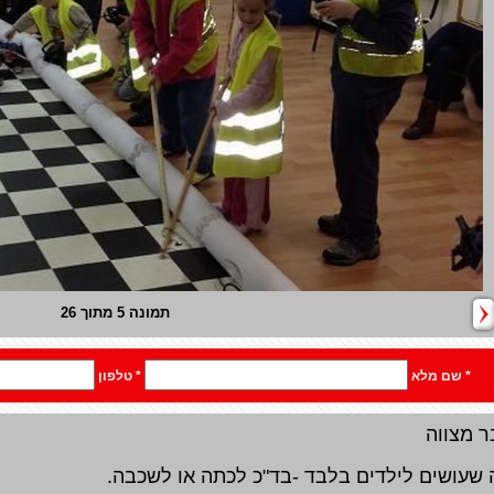
תמונה 5 מתוך 26
ם:
* שם מלא
* טלפון
ר מצווה