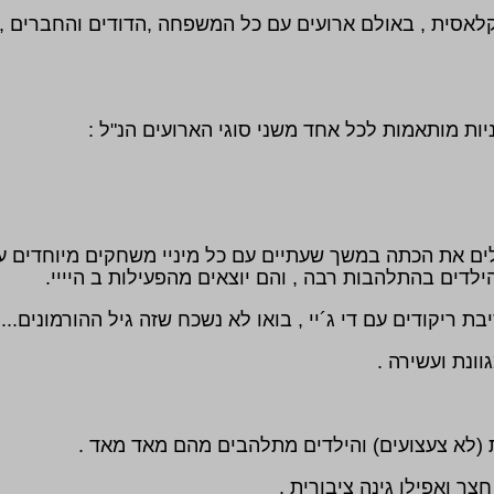
יות מותאמות לכל אחד משני סוגי הארועים הנ"ל :
ים את הכתה במשך שעתיים עם כל מיניי משחקים מיוחדים עם 
לדים בהתלהבות רבה , והם יוצאים מהפעילות ב היייי.
ריקודים עם די ג´יי , בואו לא נשכח שזה גיל ההורמונים...
וונת ועשירה .
ת (לא צעצועים) והילדים מתלהבים מהם מאד מאד .
צר ואפילו גינה ציבורית .