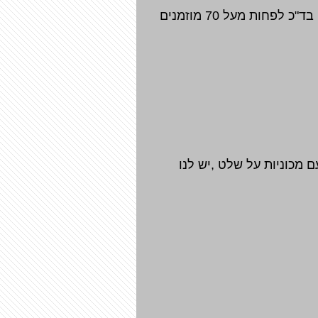
אופציה 2- היא מסיבת בר מצווה קלאסית , באולם ארועים עם כל המשפחה ,הדודים והחברים , בד"כ לפחות מעל 70 מוזמנים
מכוניות על שלט ,יש לנו