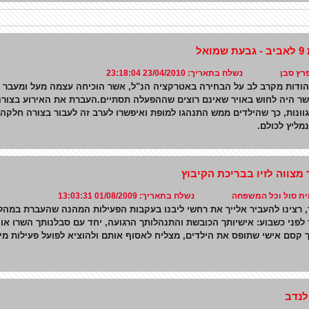
אל
סבן נשלח בתאריך: 23/04/2010 23:18:04
להודות מקרב לב על הבחירה באטרקציה הנ"ל, אשר הוכיחה עצמה מעל ומעבר ל
שר היה לחוש באויר שאינם רוצים שההפעלה תסתיים.העברת את האירוע בצורה
וונות, כך שהילדים ממש התנהגו למופת ואיפשרו לערב זה לעבור בצורה חלקה 
נמליץ לכולם.
מצווה לזיו בבריכת הקיבוץ
ת סול וכל המשפחה נשלח בתאריך: 01/08/2009 13:03:31
, רצינו להעביר אלייך את רחשי ליבנו בעקבות הפעילות המהנה שהעברת במהלך
לפני כשבוע: אישיותך הכובשת והתנהלותך הרגועה, יחד עם סבלנותך השרו או
 קסם אישי שתופס את הילדים, מצליח לאסוף אותם ולהוציא לפועל פעילות מיו
לנדב