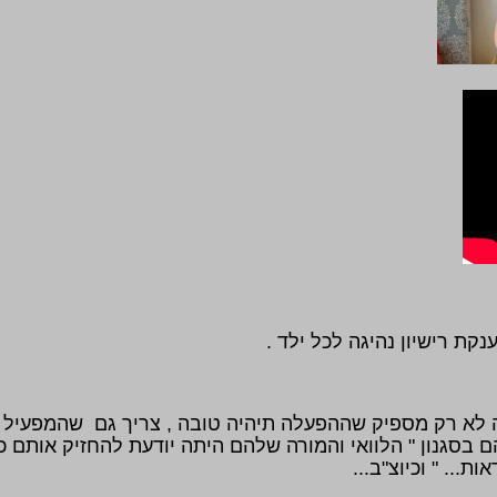
קת רישיון נהיגה לכל ילד .
 כי בהפעלות לילדים בני 9 ,זה לא רק מספיק שההפעלה תיהיה טובה , צריך גם ש
ת... " וכיוצ"ב...