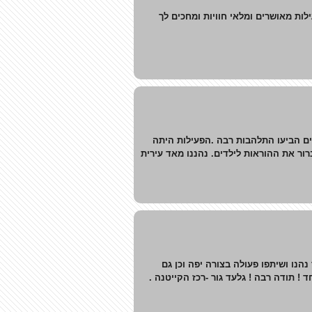
לות מאושרים ומלאי חוויות ומחכים לך
ט .הילדים הביעו התלהבות רבה .הפעילות היתה
רור את ההוראות לילדים. נהננו מאד עירית
הנו ושיתפו פעולה בצורה יפה וכן גם
 ! תודה רבה ! גלעד גור -רכז הקייטנה .