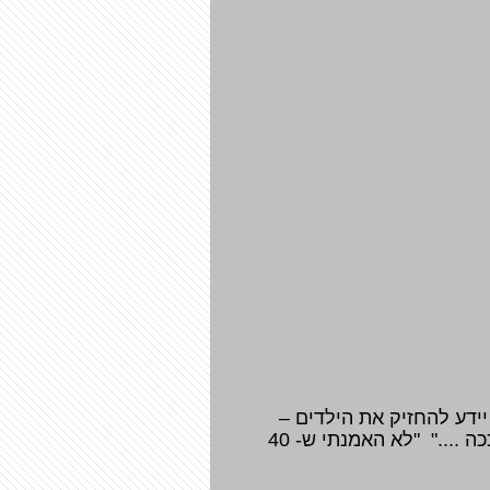
המפעיל יידע להחזיק את הילדים –
והמשובים שאחנו מקבלים בד"כ הם בסגנון " הלוואי והמורה שלהם היתה יודעת להחזיק אותם ככה ...." "לא האמנתי ש- 40