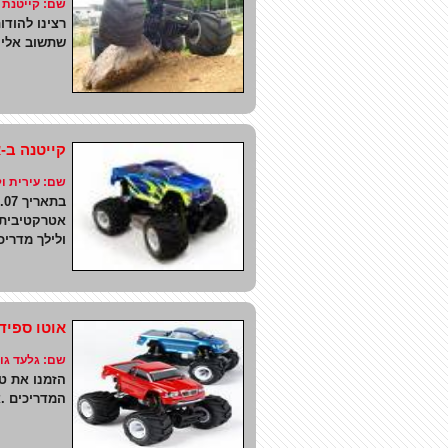
שם: קייטנת בית
רצינו להודו
שתשוב אלינ
קייטנה ב-אל
שם: עירית וליל
אטרקטיבית מ
ולילך מדריכ
אוטו ספיד
שם: גלעד גור -
הזמנו את טל
המדריכים .א