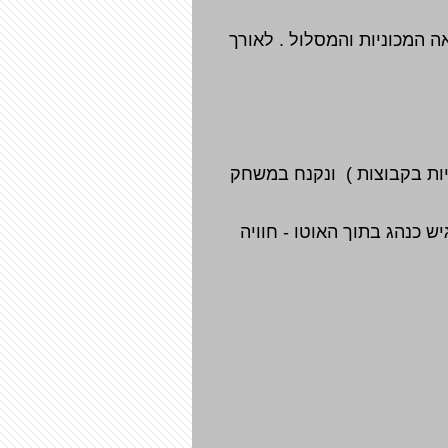
 המכוניות והמסלול . לאורך
ות בקבוצות )
ונקנח במשחק
התוצאה , הילד מרגיש כנהג בתוך האוטו - חוויה