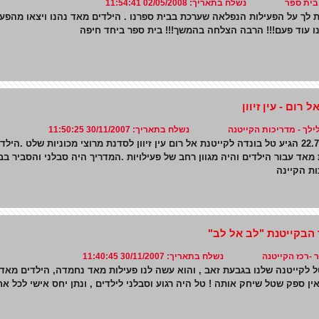
 ספר נשלח בתאריך: 02/05/2008 11:54:41
ת לך על הפעילות הנפלאה שערכת בבית ספרנו . הילדים מאד נהנו ויצאו מהפעי
ו עוד פעם!!! הרבה הצלחה בהמשך!!! בית ספר ביחד חיפה
 רום - עין זיוון
ך - מדריכות הקייטנה נשלח בתאריך: 30/11/2007 11:50:25
בתאריך 22.7.07 הגיע טל בונדה לקייטנת אל רום עין זיוון לסדנת מרוצי מכוניות של
אד עבור הילדים והיה מגוון רחב של פעילויות .המדריך היה סבלני והסביר בב
ות הקיינה
 הבקייטנת "לב אל לב"
רכז הקייטנה נשלח בתאריך: 30/11/2007 11:40:45
 לקייטנה שלנו בגבעת זאב , והוא עשה לנו פעילות מאד נחמדה, הילדים מאד נ
ין ספק שטל שיחק אותה ! טל היה רגוע וסבלני לילדים , ונתן יחס אישי לכל אחד