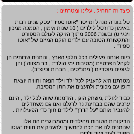
כיצד זה התחיל , עלינו ומטרתינו :
טל בונדה מנהל ומייסד "אוטו ספיד" עסק שנים רבות
באימון כדורסל לילדים ( 10 שנות אימון , הסמכה ממכון
וינגייט) ובשנת 2006 מתוך הזיקה לעולם הספורט
והתקשורת הטובה עם ילדים הוקם המיזם של "אוטו
ספיד" .
כיום אנחנו פעילים בכל חלקי הארץ , ונותנים שרותים הן
לקהל הפרטיים (מסיבות ימי הולדת , בר מצווה ) והן
לגופים מוסדיים ( מתנ"סים , חברות וכיוצ"ב).
מטרתנו היא להעניק לכל ילד וילד הנאה וחוויה יוצאת
דופן עם מכונית ולהעצים את חתן המסיבה.
כבוד לזולת ,משחק הוגן , הזדמנות שווה לכל ילד , הינם
ערכים שהם בבחינת נר לרגלנו ואנו גם משתדלים
להעביר אותם "על הדרך" לילדים תוך כדי הפעילויות .
הביקורות הטובות מהילדים ומהמבוגרים הם אלו
שנותנים לנו את הכח להמשיך ולהעניק את חווית "אוטו
ספיד" לעוד ועוד ילדים .